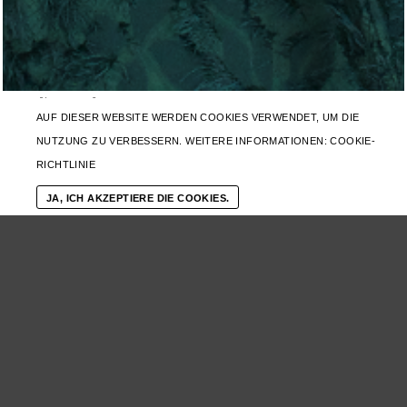
[/vc_row]
AUF DIESER WEBSITE WERDEN COOKIES VERWENDET, UM DIE
NUTZUNG ZU VERBESSERN. WEITERE INFORMATIONEN:
COOKIE-
RICHTLINIE
WOFÜR SCHLÄGT DEIN
HERZ?
JA, ICH AKZEPTIERE DIE COOKIES.
Mein Herz schlägt für die Kunst
guter Unterhaltung. Für den
Song, der uns erwischt. Für den
Film, der uns bewegt. Für die
Geschichte, die uns fesselt. Gute
Unterhaltung ist das Salz des