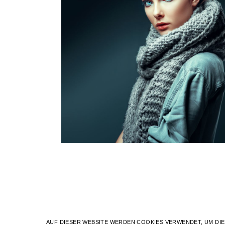
Futuristic
Futuristic
Futuristic
Futuristic
The
Flash
The
Flash
Dark
Glamour
Dark
Glamour
AUF DIESER WEBSITE WERDEN COOKIES VERWENDET, UM DI