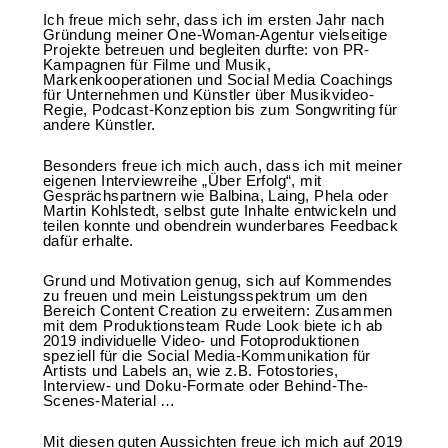
Ich freue mich sehr, dass ich im ersten Jahr nach
Gründung meiner One-Woman-Agentur vielseitige
Projekte betreuen und begleiten durfte: von PR-
Kampagnen für Filme und Musik,
Markenkooperationen und Social Media Coachings
für Unternehmen und Künstler über Musikvideo-
Regie, Podcast-Konzeption bis zum Songwriting für
andere Künstler.
Besonders freue ich mich auch, dass ich mit meiner
eigenen Interviewreihe „Über Erfolg“, mit
Gesprächspartnern wie Balbina, Laing, Phela oder
Martin Kohlstedt, selbst gute Inhalte entwickeln und
teilen konnte und obendrein wunderbares Feedback
dafür erhalte.
Grund und Motivation genug, sich auf Kommendes
zu freuen und mein Leistungsspektrum um den
Bereich Content Creation zu erweitern: Zusammen
mit dem Produktionsteam Rude Look biete ich ab
2019 individuelle Video- und Fotoproduktionen
speziell für die Social Media-Kommunikation für
Artists und Labels an, wie z.B. Fotostories,
Interview- und Doku-Formate oder Behind-The-
Scenes-Material …
Mit diesen guten Aussichten freue ich mich auf 2019